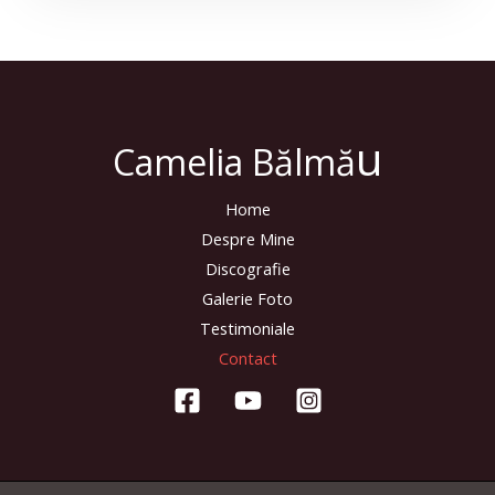
o
e
k
u
Camelia Bălmă
Home
Despre Mine
Discografie
Galerie Foto
Testimoniale
Contact