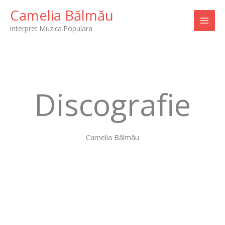
Skip
Camelia Bălmău
to
Interpret Muzica Populara
content
Discografie
Camelia Bălmău