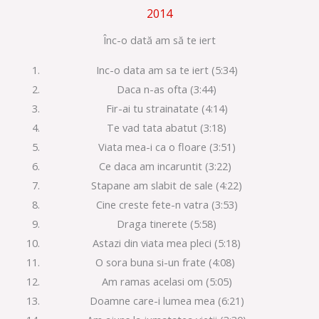
2014
Înc-o dată am să te iert
Inc-o data am sa te iert (5:34)
Daca n-as ofta (3:44)
Fir-ai tu strainatate (4:14)
Te vad tata abatut (3:18)
Viata mea-i ca o floare (3:51)
Ce daca am incaruntit (3:22)
Stapane am slabit de sale (4:22)
Cine creste fete-n vatra (3:53)
Draga tinerete (5:58)
Astazi din viata mea pleci (5:18)
O sora buna si-un frate (4:08)
Am ramas acelasi om (5:05)
Doamne care-i lumea mea (6:21)