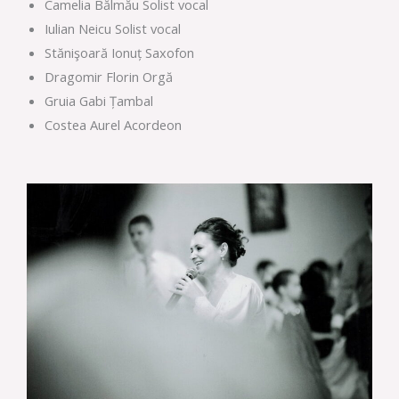
Camelia Bălmău Solist vocal
Iulian Neicu Solist vocal
Stănişoară Ionuț Saxofon
Dragomir Florin Orgă
Gruia Gabi Țambal
Costea Aurel Acordeon