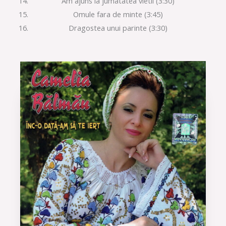
Am ajuns la jumatatea vietii (3:30)
Omule fara de minte (3:45)
Dragostea unui parinte (3:30)